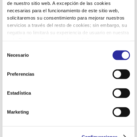
de nuestro sitio web. A excepción de las cookies
necesarias para el funcionamiento de este sitio web,
solicitaremos su consentimiento para mejorar nuestros
servicios a través del resto de cookies; sin embargo, su
negativa no limitará su experiencia de usuario en nuestra
Nombre
*
web. Puede configurar o rechazar de forma
personalizada su uso pulsando “Configuraciones”. Para
S
más información, puede consultar nuestra
Política de
Necesario
e
Correo electrónico
*
Cookies.
l
e
Preferencias
c
Web
c
i
Estadística
ó
n
Guarda mi nombre, correo electrónico y web en este
Marketing
d
navegador para la próxima vez que comente.
e
c
Configuraciones