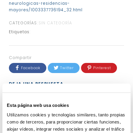
neurologicas-residencias-
mayores/1003337736194_32.html
CATEGORÍAS:
SIN CATEGORÍA
Etiquetas:
Compartir
Facebook
Twitter
Pinterest
DEJA UNA RESPUESTA
Tu dirección de correo electrónico no será
publicada.
Los campos obligatorios están
marcados con
*
Esta página web usa cookies
Comentario
*
Utilizamos cookies y tecnologías similares, tanto propias
como de terceros, para proporcionar ciertas funciones,
alojar vídeos, integrar redes sociales y analizar el tráfico