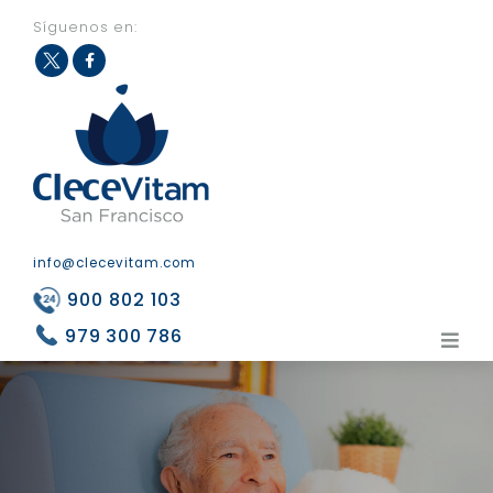
Síguenos en:
Fac
Twit
eb
ter
ook
info@clecevitam.com
900 802 103
979 300 786