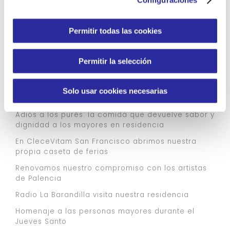
o
n
s
Permitir todas las cookies
e
n
Permitir la selección
t
i
m
ENTRADAS RECIENTES
Solo usar cookies necesarias
i
e
Adiós a los purés: la comida que devuelve sabor y
n
dignidad a los mayores en residencia
t
En CleceVitam San Francisco abrimos nuestra
o
propia caseta de ferias
Renovamos nuestro compromiso con los artistas
de Palencia
Radio La Barandilla visita nuestra residencia
Homenaje a las personas mayores durante el
Jueves Santo