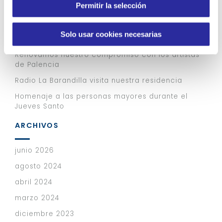
Adiós a los purés: la comida que devuelve sabor y
Permitir la selección
t
dignidad a los mayores en residencia
i
En CleceVitam San Francisco abrimos nuestra
m
Solo usar cookies necesarias
propia caseta de ferias
i
e
Renovamos nuestro compromiso con los artistas
de Palencia
n
t
Radio La Barandilla visita nuestra residencia
o
Homenaje a las personas mayores durante el
Jueves Santo
ARCHIVOS
junio 2026
agosto 2024
abril 2024
marzo 2024
diciembre 2023