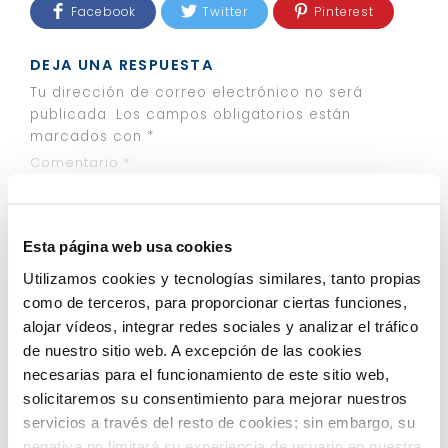
Facebook
Twitter
Pinterest
DEJA UNA RESPUESTA
Tu dirección de correo electrónico no será
publicada.
Los campos obligatorios están
marcados con
*
Comentario
*
Esta página web usa cookies
Utilizamos cookies y tecnologías similares, tanto propias
como de terceros, para proporcionar ciertas funciones,
alojar vídeos, integrar redes sociales y analizar el tráfico
Nombre
*
de nuestro sitio web. A excepción de las cookies
necesarias para el funcionamiento de este sitio web,
solicitaremos su consentimiento para mejorar nuestros
Correo electrónico
*
servicios a través del resto de cookies; sin embargo, su
negativa no limitará su experiencia de usuario en nuestra