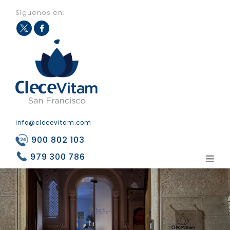
Síguenos en:
Fac
Twit
eb
ter
ook
info@clecevitam.com
900 802 103
979 300 786