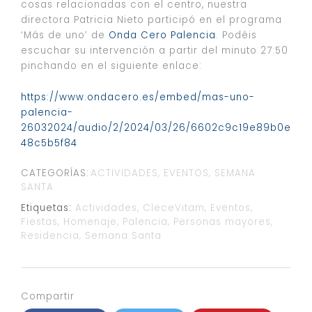
cosas relacionadas con el centro, nuestra
directora Patricia Nieto participó en el programa
‘Más de uno’ de
Onda Cero Palencia
. Podéis
escuchar su intervención a partir del minuto 27:50
pinchando en el siguiente enlace:
https://www.ondacero.es/embed/mas-uno-
palencia-
26032024/audio/2/2024/03/26/6602c9c19e89b0e
48c5b5f84
CATEGORÍAS:
ACTIVIDADES
EVENTOS
SEMANA
SANTA
Etiquetas:
Actividades
,
CleceVitam
,
Eventos
,
Fiestas
,
Homenaje
,
Palencia
,
Personas mayores
,
Residencia
,
Semana Santa
Compartir