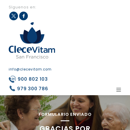
Síguenos en:
Fac
Twit
eb
ter
ook
info@clecevitam.com
900 802 103
979 300 786
FORMULARIO ENVIADO
GRACIAS POR