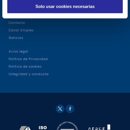
Talleres y terapias
m
Solo usar cookies necesarias
Actividades
i
Información COVID-19
e
Contacto
n
Canal Empleo
t
Noticias
o
Aviso legal
Política de Privacidad
Política de cookies
Integridad y conducta
Fac
Twit
eb
ter
ook