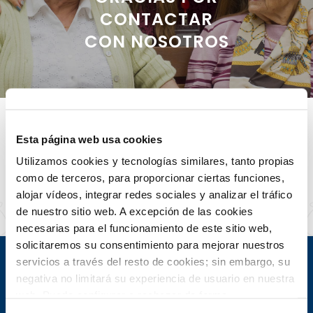
CONTACTAR
CON NOSOTROS
Esta página web usa cookies
SUS DATOS SE HAN ENVIADO
CORRECTAMENTE
Utilizamos cookies y tecnologías similares, tanto propias
En breve nos pondremos en contacto con
como de terceros, para proporcionar ciertas funciones,
usted.
alojar vídeos, integrar redes sociales y analizar el tráfico
de nuestro sitio web. A excepción de las cookies
necesarias para el funcionamiento de este sitio web,
solicitaremos su consentimiento para mejorar nuestros
servicios a través del resto de cookies; sin embargo, su
negativa no limitará su experiencia de usuario en nuestra
web. Puede configurar o rechazar de forma
personalizada su uso pulsando “Configuraciones”. Para